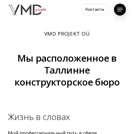
Skip
Menu
Контакты
to
main
content
VMD PROJEKT OÜ
Мы расположенное в
Таллинне
конструкторское бюро
Жизнь в словах
Мой профессиональный путь в сфере